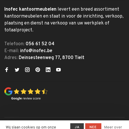
Inofec kantoormeubelen
levert een breed assortiment
kantoormeubelen en staat in voor de inrichting, verkoop,
plaatsing en dienst na verkoop van uw werkplek of
totaalproject.
Telefoon:
056 61 52 04
E-mail:
info@inofec.be
Adres:
Deinsesteenweg 77, 8700 Tielt
© Copyright 2026 Inofec
JA
NEE
Wij slaan cookies op om onze
Meer over