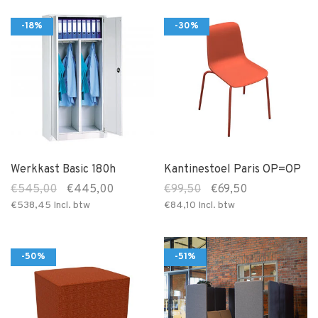
-18%
-30%
Werkkast Basic 180h
Kantinestoel Paris OP=OP
€545,00
€445,00
€99,50
€69,50
€538,45
Incl. btw
€84,10
Incl. btw
-50%
-51%