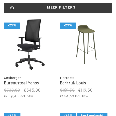
MEER FILTERS
-25%
-29%
Girsberger
Perfecta
Bureaustoel Yanos
Barkruk Louis
€730,00
€545,00
€169,50
€119,50
€659,45
Incl. btw
€144,60
Incl. btw