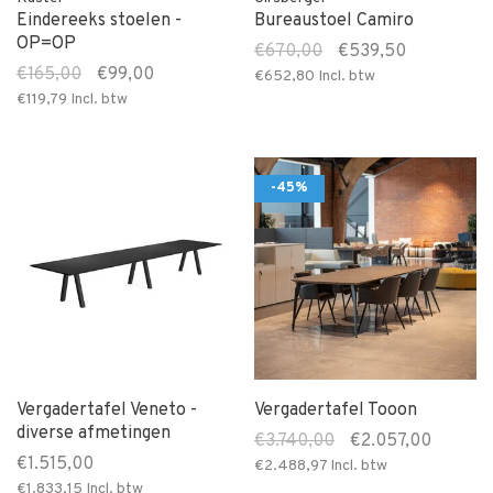
Eindereeks stoelen -
Bureaustoel Camiro
OP=OP
€670,00
€539,50
€165,00
€99,00
€652,80
Incl. btw
€119,79
Incl. btw
-45%
Vergadertafel Veneto -
Vergadertafel Tooon
diverse afmetingen
€3.740,00
€2.057,00
€1.515,00
€2.488,97
Incl. btw
€1.833,15
Incl. btw