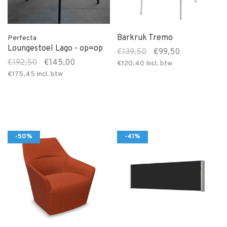
Barkruk Tremo
Perfecta
Loungestoel Lago - op=op
€139,50
€99,50
€192,50
€145,00
€120,40
Incl. btw
€175,45
Incl. btw
-50%
-41%