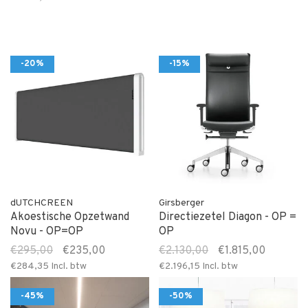
-20%
-15%
dUTCHCREEN
Girsberger
Akoestische Opzetwand
Directiezetel Diagon - OP =
Novu - OP=OP
OP
€295,00
€235,00
€2.130,00
€1.815,00
€284,35
Incl. btw
€2.196,15
Incl. btw
-45%
-50%