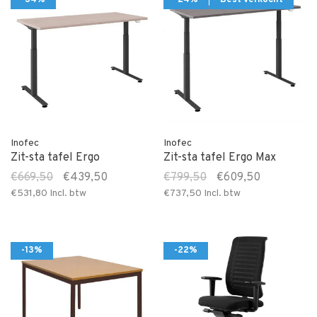
-34%
-24%
Best verkocht
Inofec
Inofec
Zit-sta tafel Ergo
Zit-sta tafel Ergo Max
€669,50
€439,50
€799,50
€609,50
€531,80
Incl. btw
€737,50
Incl. btw
-13%
-22%