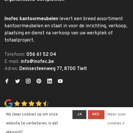
Inofec kantoormeubelen
levert een breed assortiment
kantoormeubelen en staat in voor de inrichting, verkoop,
plaatsing en dienst na verkoop van uw werkplek of
totaalproject.
Telefoon:
056 61 52 04
E-mail:
info@inofec.be
Adres:
Deinsesteenweg 77, 8700 Tielt
JA
NEE
Wij slaan cookies op om onze
Meer over
website te verbeteren. Is dat
cookies »
akkoord?