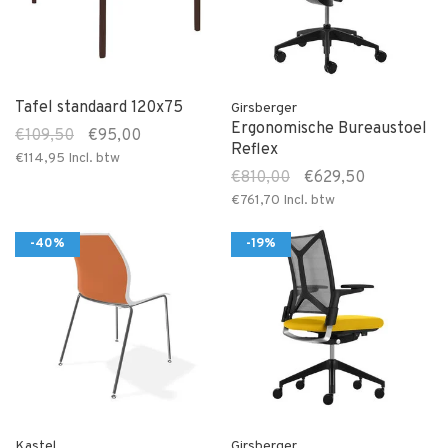
Tafel standaard 120x75
Girsberger
Ergonomische Bureaustoel
€109,50
€95,00
Reflex
€114,95
Incl. btw
€810,00
€629,50
€761,70
Incl. btw
-40%
-19%
Kastel
Girsberger