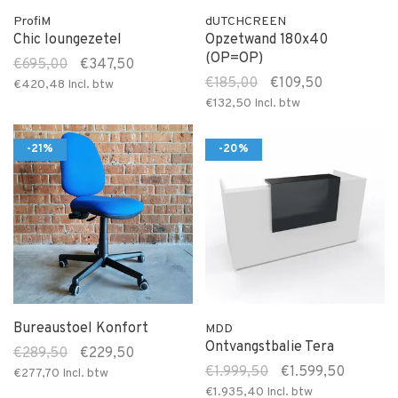
ProfiM
dUTCHCREEN
Chic loungezetel
Opzetwand 180x40
(OP=OP)
€695,00
€347,50
€185,00
€109,50
€420,48
Incl. btw
€132,50
Incl. btw
-21%
-20%
Bureaustoel Konfort
MDD
Ontvangstbalie Tera
€289,50
€229,50
€1.999,50
€1.599,50
€277,70
Incl. btw
€1.935,40
Incl. btw