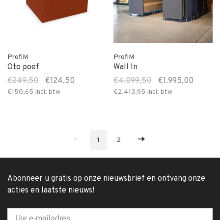
ProfiM
ProfiM
Oto poef
Wall In
€249,50
€124,50
€4.099,50
€1.995,00
€150,65
Incl. btw
€2.413,95
Incl. btw
1
2
Abonneer u gratis op onze nieuwsbrief en ontvang onze
acties en laatste nieuws!