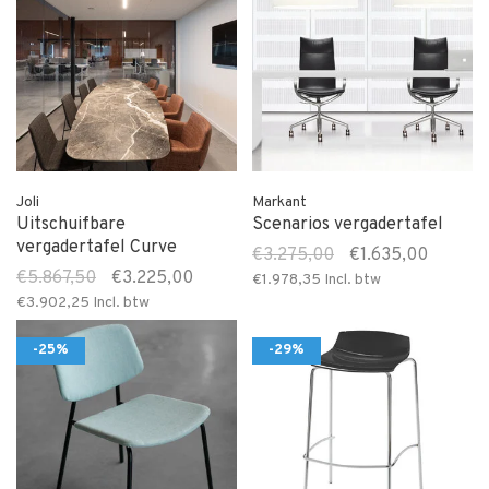
Joli
Markant
Uitschuifbare
Scenarios vergadertafel
vergadertafel Curve
€3.275,00
€1.635,00
€5.867,50
€3.225,00
€1.978,35
Incl. btw
€3.902,25
Incl. btw
-25%
-29%