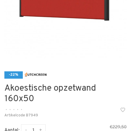
-22%
Akoestische opzetwand
160x50
•
•
•
•
•
Artikelcode
B7949
€229,50
-
+
Aantal: