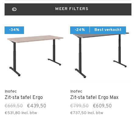
MEER FILTERS
-34%
-24%
Best verkocht
Inofec
Inofec
Zit-sta tafel Ergo
Zit-sta tafel Ergo Max
€669,50
€439,50
€799,50
€609,50
€531,80
Incl. btw
€737,50
Incl. btw