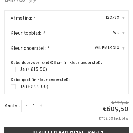
Artikelcode
59195
120x80
Afmeting:
*
▾
Wit
Kleur topblad:
*
▾
Wit RAL9010
Kleur onderstel:
*
▾
Kabeldoorvoer rond Ø 8cm (in kleur onderstel):
Ja (+€15,50)
Kabelgoot (in kleur onderstel):
Ja (+€55,00)
€799,50
-
+
Aantal:
€609,50
€737,50 Incl. btw
TOEVOEGEN AAN WINKELWAGEN