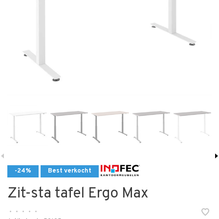
-24%
Best verkocht
Zit-sta tafel Ergo Max
•
•
•
•
•