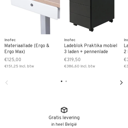
Inofec
Inofec
In
Materiaallade (Ergo &
Ladeblok Praktika mobiel
L
Ergo Max)
3 laden + pennenlade
2
€125,00
€319,50
€
€151,25
Incl. btw
€386,60
Incl. btw
€
Gratis levering
in heel België