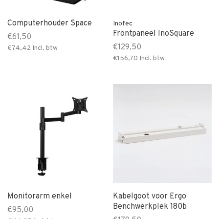
Computerhouder Space
Inofec
Frontpaneel InoSquare
€61,50
€129,50
€74,42
Incl. btw
€156,70
Incl. btw
Monitorarm enkel
Kabelgoot voor Ergo
Benchwerkplek 180b
€95,00