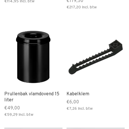
€179,50
€114,95
Incl. btw
€217,20
Incl. btw
Prullenbak vlamdovend 15
Kabelklem
liter
€6,00
€49,00
€7,26
Incl. btw
€59,29
Incl. btw