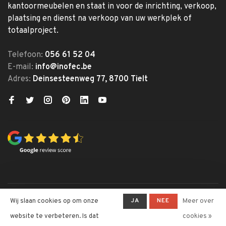
kantoormeubelen en staat in voor de inrichting, verkoop,
plaatsing en dienst na verkoop van uw werkplek of
totaalproject.
Telefoon:
056 61 52 04
E-mail:
info@inofec.be
Adres:
Deinsesteenweg 77, 8700 Tielt
© Copyright 2026 Inofec
JA
NEE
Wij slaan cookies op om onze
Meer over
Kantoormeubelen
website te verbeteren. Is dat
cookies »
-
Inofec Kantoormeubelen
krijgt