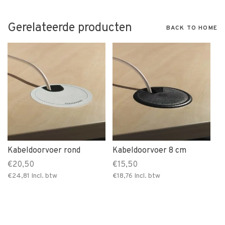
Gerelateerde producten
BACK TO HOME
Kabeldoorvoer rond
Kabeldoorvoer 8 cm
€20,50
€15,50
€24,81
Incl. btw
€18,76
Incl. btw