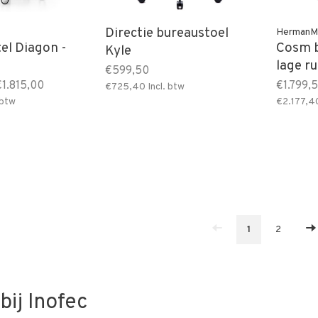
Directie bureaustoel
HermanMi
tel Diagon -
Cosm b
Kyle
lage r
€599,50
€1.815,00
€1.799,
€725,40
Incl. btw
 btw
€2.177,4
1
2
bij Inofec