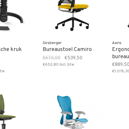
Girsberger
Aeris
che kruk
Bureaustoel Camiro
Ergon
bureau
€670,00
€539,50
(micro
€889,5
€652,80
Incl. btw
btw
€1.076,3