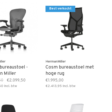
Best verkocht
ller
HermanMiller
bureaustoel -
Cosm bureaustoel met
 Miller
hoge rug
50
€2.099,50
€1.995,00
40
Incl. btw
€2.413,95
Incl. btw