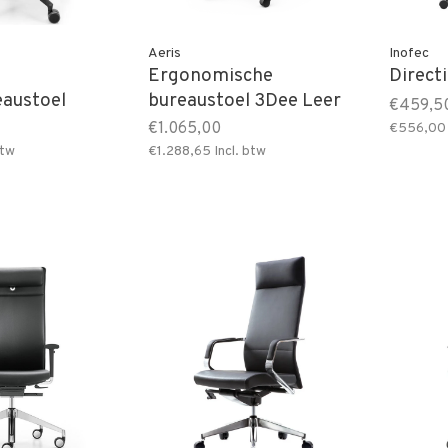
Aeris
Inofec
Ergonomische
Direct
eaustoel
bureaustoel 3Dee Leer
€459,5
€1.065,00
€556,00
btw
€1.288,65
Incl. btw