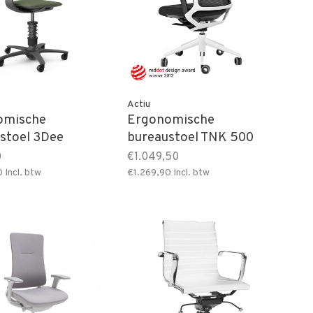
Actiu
omische
Ergonomische
stoel 3Dee
bureaustoel TNK 500
vezel)
0
€1.049,50
0
Incl. btw
€1.269,90
Incl. btw