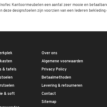
 Inofec Kantoormeubelen een aantal zeer mooie en betaalbare 
van deze designstoelen zijn voorzien van een lederen bekledin
erkplek
Over ons
fkasten
Algemene voorwaarden
 & tafels
Privacy Policy
stoelen
Betaalmethoden
rstoelen
Levering & retourneren
e & soft
Contact
g
Sitemap