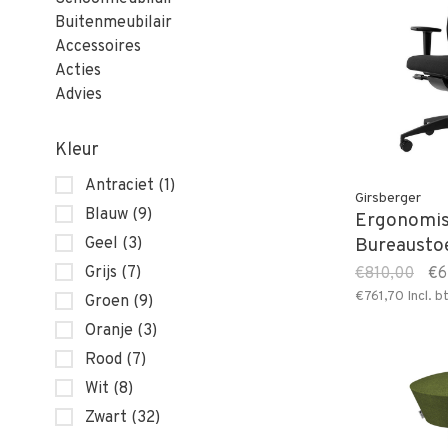
Buitenmeubilair
Accessoires
Acties
Advies
Kleur
Antraciet
(1)
Girsberger
Blauw
(9)
Ergonomi
Geel
(3)
Bureaustoe
Grijs
(7)
€810,00
€6
€761,70
Incl. b
Groen
(9)
Oranje
(3)
Rood
(7)
Wit
(8)
Zwart
(32)