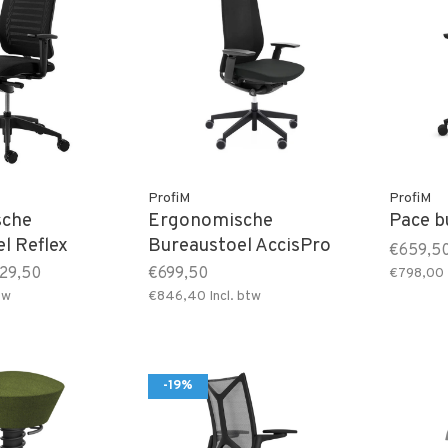
ProfiM
ProfiM
sche
Ergonomische
Pace b
l Reflex
Bureaustoel AccisPro
€659,5
29,50
€699,50
€798,00
tw
€846,40
Incl. btw
-19%