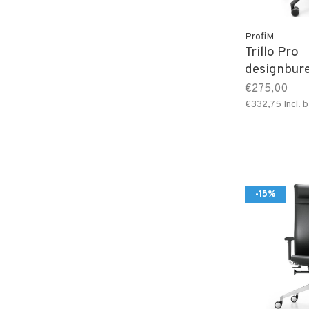
ProfiM
Trillo Pro
designbur
€275,00
€332,75
Incl. 
-15%