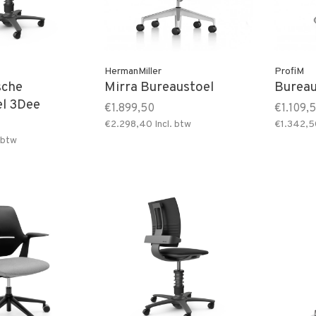
HermanMiller
ProfiM
sche
Mirra Bureaustoel
Bureau
el 3Dee
€1.899,50
€1.109,
€2.298,40
Incl. btw
€1.342,5
 btw