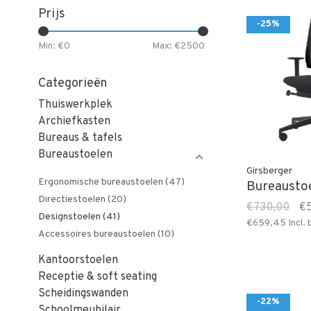
Prijs
-25%
Min: €
0
Max: €
2500
Categorieën
Thuiswerkplek
Archiefkasten
Bureaus & tafels
Bureaustoelen
Girsberger
Ergonomische bureaustoelen
(47)
Bureausto
Directiestoelen
(20)
€730,00
€
Designstoelen
(41)
€659,45
Incl.
Accessoires bureaustoelen
(10)
Kantoorstoelen
Receptie & soft seating
Scheidingswanden
-22%
Schoolmeubilair