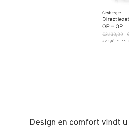
Girsberger
Directieze
OP = OP
€2.130,00
€2.196,15
Incl.
Design en comfort vindt u 