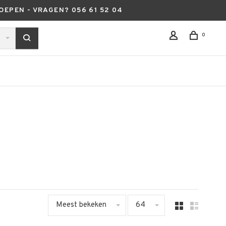
OEPEN - VRAGEN? 056 61 52 04
0
Meest bekeken
64