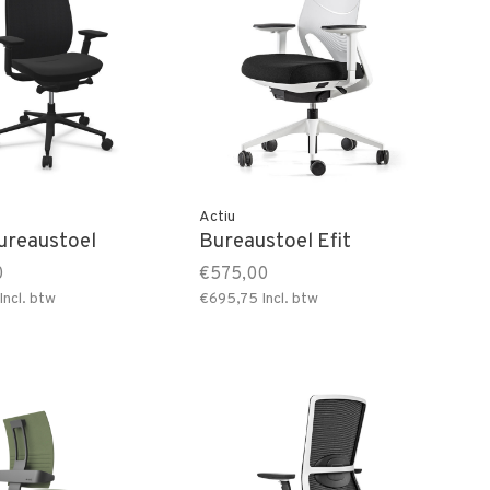
Actiu
ureaustoel
Bureaustoel Efit
0
€575,00
Incl. btw
€695,75
Incl. btw