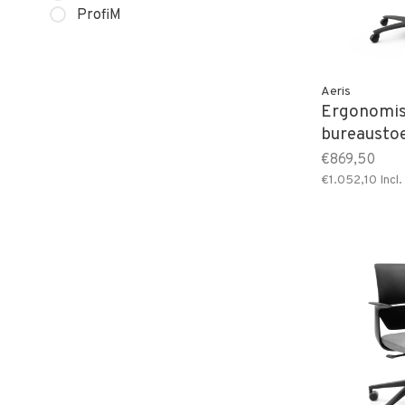
ProfiM
Aeris
Ergonomi
bureausto
€869,50
€1.052,10
Incl.