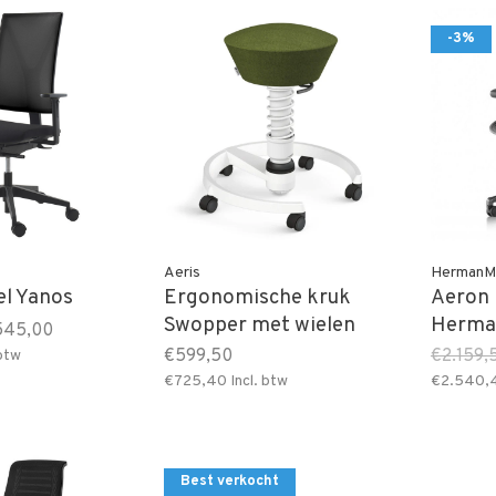
-3%
Aeris
HermanMi
el Yanos
Ergonomische kruk
Aeron 
Swopper met wielen
Herman
545,00
€599,50
€2.159,
 btw
€725,40
Incl. btw
€2.540,
Best verkocht