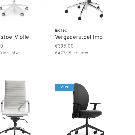
Inofec
stoel Violle
Vergaderstoel Imo
50
€395,00
0
Incl. btw
€477,95
Incl. btw
-20%