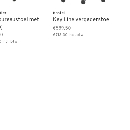
ller
Kastel
ureaustoel met
Key Line vergaderstoel
ug
€589,50
50
€713,30
Incl. btw
0
Incl. btw