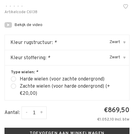
•
•
•
•
•
Artikelcode
C6138
Bekijk de video
Zwart
Kleur rugstructuur:
*
▾
Zwart
Kleur stoffering:
*
▾
Type wielen:
*
Harde wielen (voor zachte ondergrond)
Zachte wielen (voor harde ondergrond) (+
€20,00)
€869,50
-
+
Aantal:
€1.052,10 Incl. btw
TOEVOEGEN AAN WINKELWAGEN