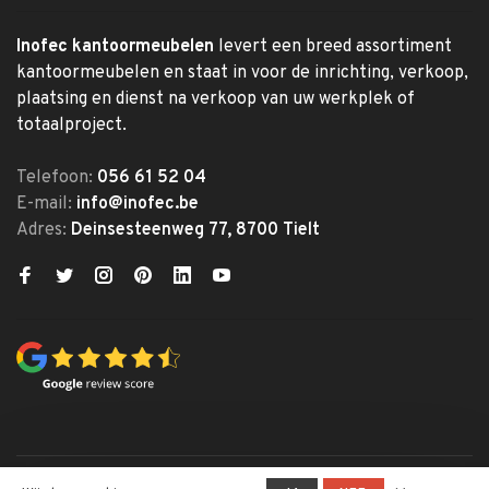
Inofec kantoormeubelen
levert een breed assortiment
kantoormeubelen en staat in voor de inrichting, verkoop,
plaatsing en dienst na verkoop van uw werkplek of
totaalproject.
Telefoon:
056 61 52 04
E-mail:
info@inofec.be
Adres:
Deinsesteenweg 77, 8700 Tielt
© Copyright 2026 Inofec