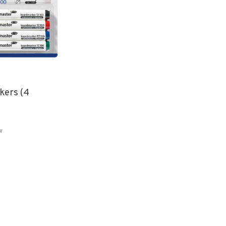
kers (4
w