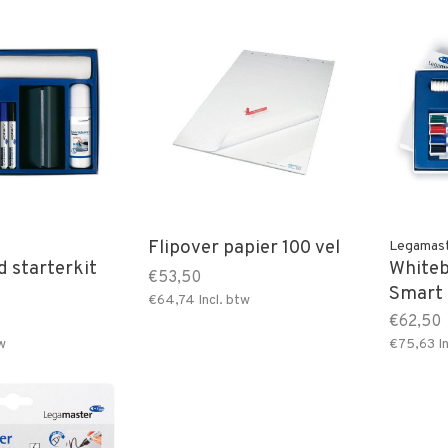
Flipover papier 100 vel
Legamas
 starterkit
Whiteb
€53,50
Smart
€64,74
Incl. btw
€62,50
w
€75,63
In