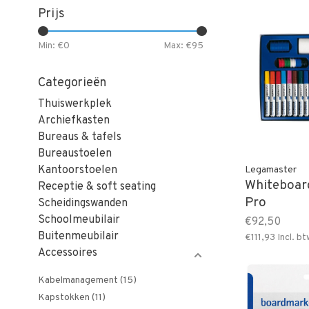
Prijs
Min: €
0
Max: €
95
Categorieën
Thuiswerkplek
Archiefkasten
Bureaus & tafels
Bureaustoelen
Kantoorstoelen
Legamaster
Whiteboard
Receptie & soft seating
Pro
Scheidingswanden
Schoolmeubilair
€92,50
Buitenmeubilair
€111,93
Incl. bt
Accessoires
Kabelmanagement
(15)
Kapstokken
(11)