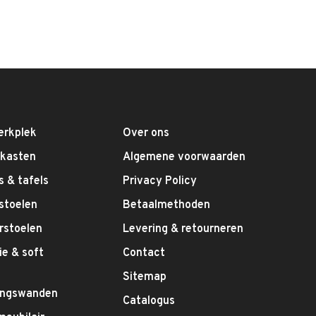
erkplek
Over ons
fkasten
Algemene voorwaarden
 & tafels
Privacy Policy
stoelen
Betaalmethoden
rstoelen
Levering & retourneren
e & soft
Contact
g
Sitemap
ingswanden
Catalogus