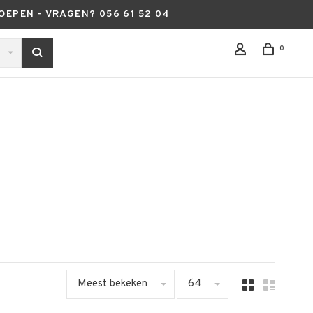
OEPEN - VRAGEN? 056 61 52 04
0
Meest bekeken
64