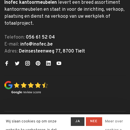
Inofec kantoormeubelen
levert een breed assortiment
kantoormeubelen en staat in voor de inrichting, verkoop,
plaatsing en dienst na verkoop van uw werkplek of
totaalproject.
Telefoon:
056 61 52 04
E-mail:
info@inofec.be
Adres:
Deinsesteenweg 77, 8700 Tielt
© Copyright 2026 Inofec
JA
NEE
Wij slaan cookies op om onze
Meer over
Kantoormeubelen