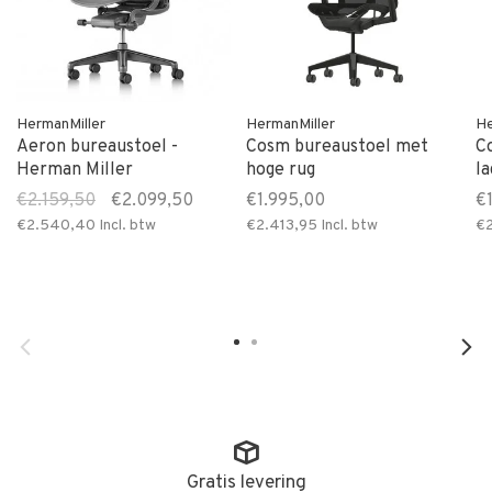
HermanMiller
HermanMiller
He
Aeron bureaustoel -
Cosm bureaustoel met
C
Herman Miller
hoge rug
la
€2.159,50
€2.099,50
€1.995,00
€
€2.540,40
Incl. btw
€2.413,95
Incl. btw
€2
Gratis levering