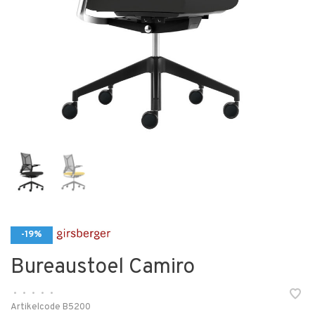
-19%
Bureaustoel Camiro
•
•
•
•
•
Artikelcode
B5200