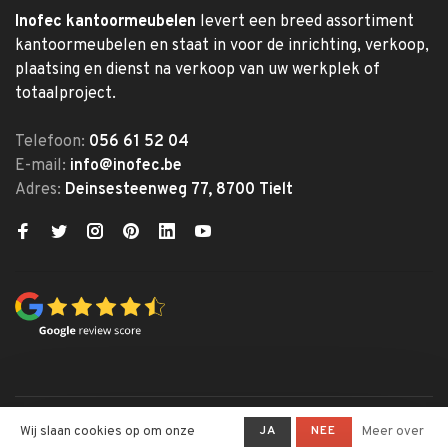
Inofec kantoormeubelen
levert een breed assortiment
kantoormeubelen en staat in voor de inrichting, verkoop,
plaatsing en dienst na verkoop van uw werkplek of
totaalproject.
Telefoon:
056 61 52 04
E-mail:
info@inofec.be
Adres:
Deinsesteenweg 77, 8700 Tielt
© Copyright 2026 Inofec
JA
NEE
Wij slaan cookies op om onze
Meer over
Kantoormeubelen