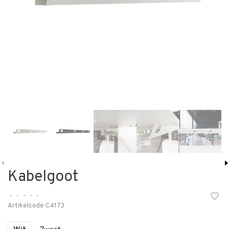
Kabelgoot
•
•
•
•
•
Artikelcode
C4173