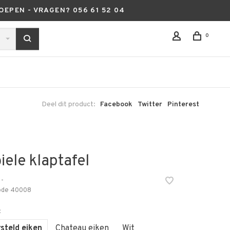
OEPEN - VRAGEN? 056 61 52 04
0
Deel dit product:
Facebook
Twitter
Pinterest
ele klaptafel
•
ode
40008
:
steld eiken
Chateau eiken
Wit