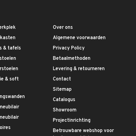
erkplek
Over ons
fkasten
Algemene voorwaarden
 & tafels
Privacy Policy
stoelen
Betaalmethoden
rstoelen
Levering & retourneren
e & soft
Contact
g
Sitemap
ingswanden
Catalogus
meubilair
Showroom
eubilair
Projectinrichting
oires
Betrouwbare webshop voor