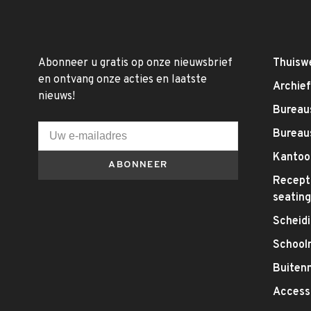
Abonneer u gratis op onze nieuwsbrief
Thuisw
en ontvang onze acties en laatste
Archie
nieuws!
Bureaus
Bureau
Kantoo
ABONNEER
Recepti
seatin
Scheid
School
Buitenm
Access