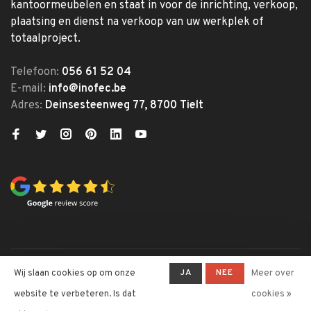
kantoormeubelen en staat in voor de inrichting, verkoop,
plaatsing en dienst na verkoop van uw werkplek of
totaalproject.
Telefoon:
056 61 52 04
E-mail:
info@inofec.be
Adres:
Deinsesteenweg 77, 8700 Tielt
© Copyright 2026 Inofec
JA
NEE
Wij slaan cookies op om onze
Meer over
Kantoormeubelen
website te verbeteren. Is dat
cookies »
-
Inofec Kantoormeubelen
krijgt
4,6
/
5
op een totaal van
328