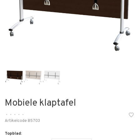
Mobiele klaptafel
•
•
•
•
•
Artikelcode
B5703
Topblad: