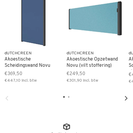
dUTCHCREEN
dUTCHCREEN
d
Akoestische
Akoestische Opzetwand
A
Scheidingswand Novu
Novu (vilt stoffering)
S
st
€369,50
€249,50
€
€447,10
Incl. btw
€301,90
Incl. btw
€