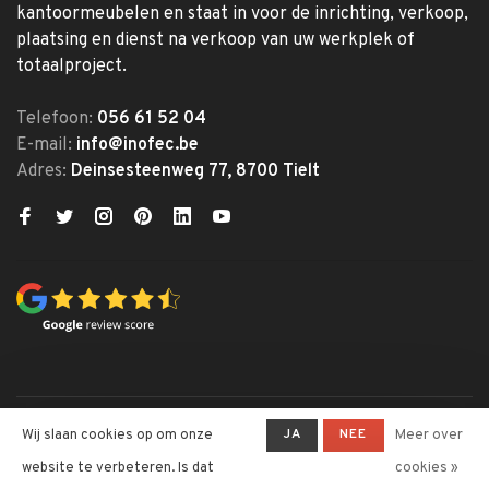
kantoormeubelen en staat in voor de inrichting, verkoop,
plaatsing en dienst na verkoop van uw werkplek of
totaalproject.
Telefoon:
056 61 52 04
E-mail:
info@inofec.be
Adres:
Deinsesteenweg 77, 8700 Tielt
© Copyright 2026 Inofec
JA
NEE
Wij slaan cookies op om onze
Meer over
Kantoormeubelen
website te verbeteren. Is dat
cookies »
-
Inofec Kantoormeubelen
krijgt