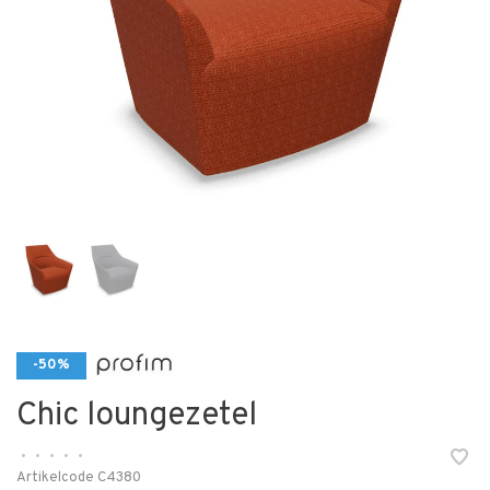
-50%
Chic loungezetel
•
•
•
•
•
Artikelcode
C4380