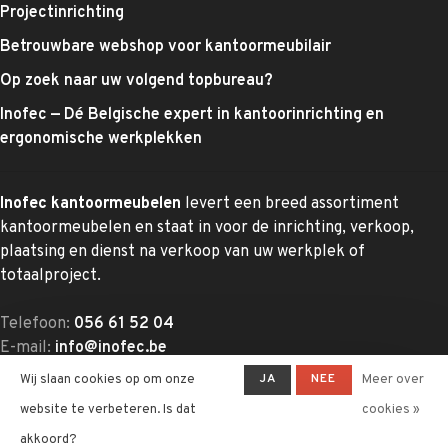
Projectinrichting
Betrouwbare webshop voor kantoormeubilair
Op zoek naar uw volgend topbureau?
Inofec — Dé Belgische expert in kantoorinrichting en
ergonomische werkplekken
Inofec kantoormeubelen
levert een breed assortiment
kantoormeubelen en staat in voor de inrichting, verkoop,
plaatsing en dienst na verkoop van uw werkplek of
totaalproject.
Telefoon:
056 61 52 04
E-mail:
info@inofec.be
Adres:
Deinsesteenweg 77, 8700 Tielt
JA
NEE
Wij slaan cookies op om onze
Meer over
website te verbeteren. Is dat
cookies »
akkoord?