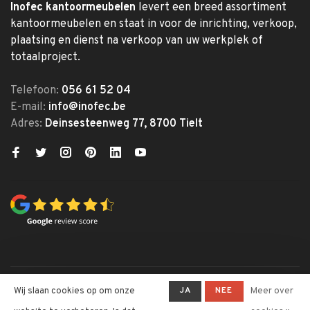
Inofec kantoormeubelen
levert een breed assortiment
kantoormeubelen en staat in voor de inrichting, verkoop,
plaatsing en dienst na verkoop van uw werkplek of
totaalproject.
Telefoon:
056 61 52 04
E-mail:
info@inofec.be
Adres:
Deinsesteenweg 77, 8700 Tielt
© Copyright 2026 Inofec
JA
NEE
Wij slaan cookies op om onze
Meer over
Kantoormeubelen