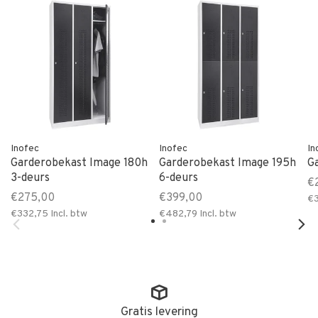
Inofec
Inofec
In
Garderobekast Image 180h
Garderobekast Image 195h
G
3-deurs
6-deurs
€
€275,00
€399,00
€
€332,75
Incl. btw
€482,79
Incl. btw
Gratis levering