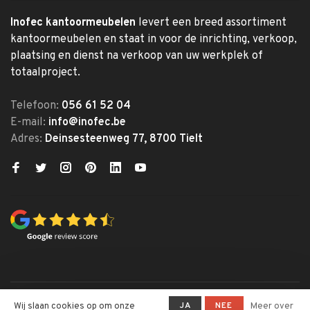
Inofec kantoormeubelen
levert een breed assortiment
kantoormeubelen en staat in voor de inrichting, verkoop,
plaatsing en dienst na verkoop van uw werkplek of
totaalproject.
Telefoon:
056 61 52 04
E-mail:
info@inofec.be
Adres:
Deinsesteenweg 77, 8700 Tielt
© Copyright 2026 Inofec
JA
NEE
Wij slaan cookies op om onze
Meer over