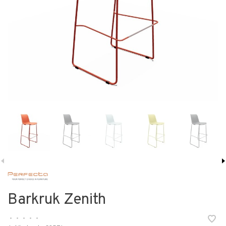
Barkruk Zenith
•
•
•
•
•