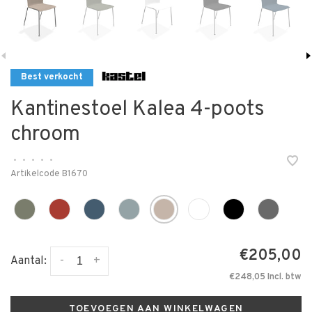
Best verkocht
Kantinestoel Kalea 4-poots
chroom
•
•
•
•
•
Artikelcode
B1670
€205,00
-
+
Aantal:
€248,05 Incl. btw
TOEVOEGEN AAN WINKELWAGEN