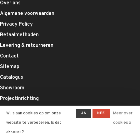
Over ons
Algemene voorwaarden
Privacy Policy
Betaalmethoden
Levering & retourneren
Contact
Sitemap
Catalogus
Showroom
Projectinrichting
Betrouwbare webshop voor kantoormeubilair
JA
NEE
Wij slaan cookies op om onze
Meer over
Op zoek naar uw volgend topbureau?
website te verbeteren. Is dat
cookies »
Inofec — Dé Belgische expert in kantoorinrichting en
akkoord?
ergonomische werkplekken