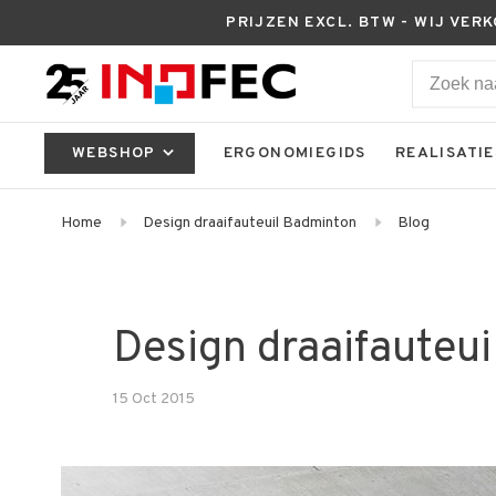
PRIJZEN EXCL. BTW - WIJ VER
WEBSHOP
ERGONOMIEGIDS
REALISATIE
Home
Design draaifauteuil Badminton
Blog
Design draaifauteu
15 Oct 2015