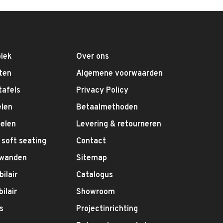
lek
Over ons
ten
Algemene voorwaarden
tafels
Privacy Policy
elen
Betaalmethoden
elen
Levering & retourneren
 soft seating
Contact
swanden
Sitemap
ilair
Catalogus
ilair
Showroom
s
Projectinrichting