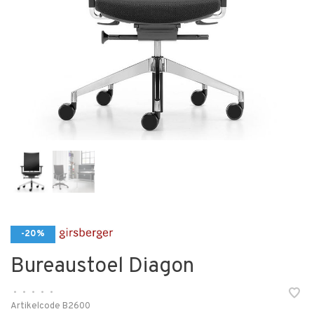
-20%
Bureaustoel Diagon
•
•
•
•
•
Artikelcode
B2600