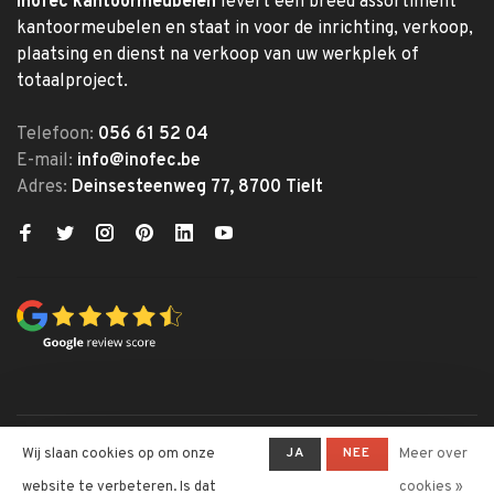
Inofec kantoormeubelen
levert een breed assortiment
kantoormeubelen en staat in voor de inrichting, verkoop,
plaatsing en dienst na verkoop van uw werkplek of
totaalproject.
Telefoon:
056 61 52 04
E-mail:
info@inofec.be
Adres:
Deinsesteenweg 77, 8700 Tielt
© Copyright 2026 Inofec
JA
NEE
Wij slaan cookies op om onze
Meer over
Kantoormeubelen
website te verbeteren. Is dat
cookies »
-
Inofec Kantoormeubelen
krijgt