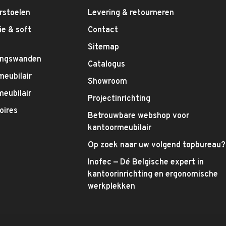
rstoelen
Levering & retourneren
e & soft
Contact
g
Sitemap
ingswanden
Catalogus
meubilair
Showroom
eubilair
Projectinrichting
oires
Betrouwbare webshop voor
kantoormeubilair
Op zoek naar uw volgend topbureau?
Inofec — Dé Belgische expert in
kantoorinrichting en ergonomische
werkplekken