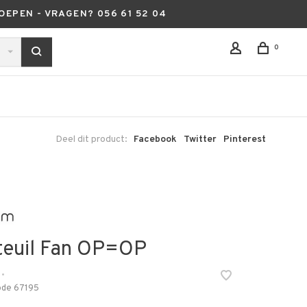
OEPEN - VRAGEN? 056 61 52 04
0
Deel dit product:
Facebook
Twitter
Pinterest
teuil Fan OP=OP
•
ode
67195