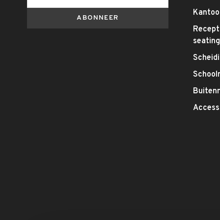
Kantoo
ABONNEER
Recepti
seatin
Scheid
School
Buitenm
Access