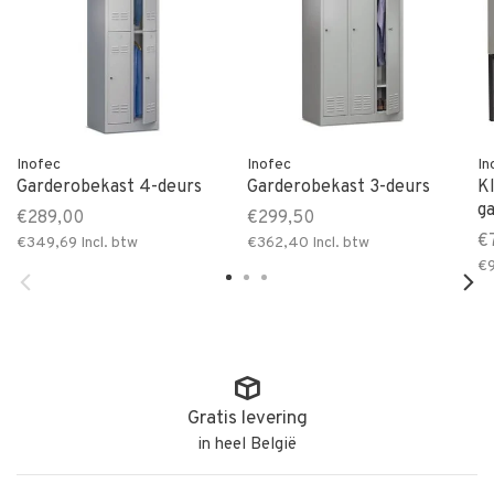
Inofec
Inofec
In
Garderobekast 4-deurs
Garderobekast 3-deurs
K
g
€289,00
€299,50
€
€349,69
Incl. btw
€362,40
Incl. btw
€9
Gratis levering
in heel België