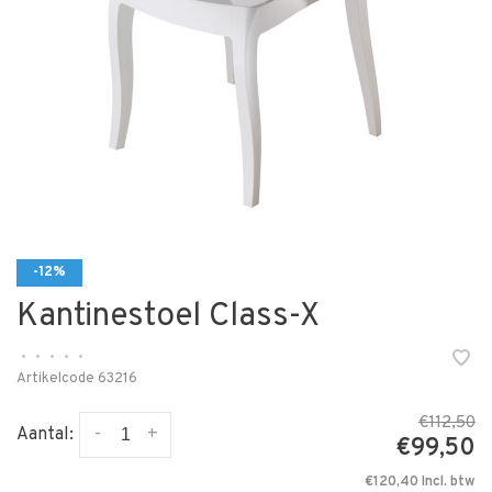
-12%
Kantinestoel Class-X
•
•
•
•
•
Artikelcode
63216
€112,50
-
+
Aantal:
€99,50
€120,40 Incl. btw