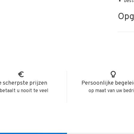
best
Opge
 scherpste prijzen
Persoonlijke begele
betaalt u nooit te veel
op maat van uw bedri