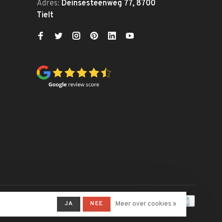
Adres:
Deinsesteenweg 77, 8700
Tielt
JA
NEE
Meer over cookies »