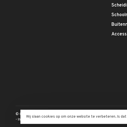
Scheid
School
Buitenm
Access
© Copyright 2026 Inofec Kantoormeubelen
Wij slaan cookies op om onze website te verbeteren. Is da
-
Inofec Kantoormeubelen
krijgt
4,6
/
5
op een totaal van
328
klan