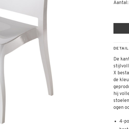
Aantal:
DETAIL
De kant
stijlvo
X besta
de kleu
geprodu
hij vol
stoelen
ogen oo
4-po