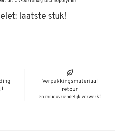
aat uit UV-bestendig technopolymer
let: laatste stuk!
iding
Verpakkingsmateriaal
jf
retour
én milieuvriendelijk verwerkt