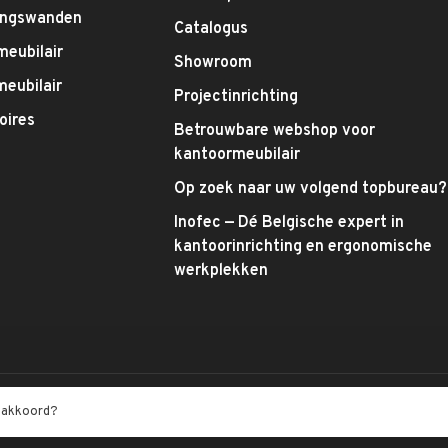
ingswanden
Catalogus
meubilair
Showroom
eubilair
Projectinrichting
oires
Betrouwbare webshop voor
kantoormeubilair
Op zoek naar uw volgend topbureau?
Inofec — Dé Belgische expert in
kantoorinrichting en ergonomische
werkplekken
t akkoord?
tbeoordelingen at
Trustpilot