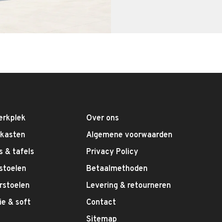
erkplek
Over ons
fkasten
Algemene voorwaarden
 & tafels
Privacy Policy
stoelen
Betaalmethoden
rstoelen
Levering & retourneren
e & soft
Contact
g
Sitemap