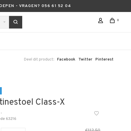
OEPEN - VRAGEN? 056 61 52 04
0
Deel dit product:
Facebook
Twitter
Pinterest
tinestoel Class-X
•
ode
63216
€112,50