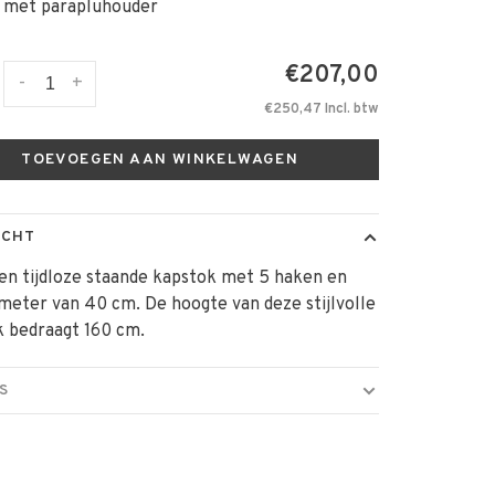
 met parapluhouder
€207,00
-
+
€250,47 Incl. btw
TOEVOEGEN AAN WINKELWAGEN
ICHT
een tijdloze staande kapstok met 5 haken en
meter van 40 cm. De hoogte van deze stijlvolle
k bedraagt 160 cm.
S