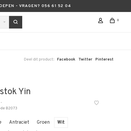
OEPEN - VRAGEN? 056 61 52 04
0
Deel dit product:
Facebook
Twitter
Pinterest
stok Yin
•
ode
B2073
e
Antraciet
Groen
Wit