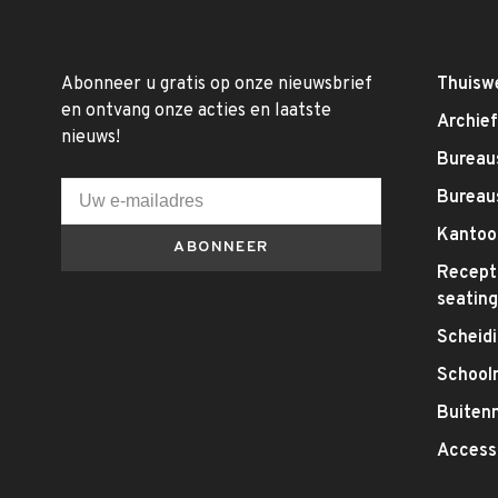
Abonneer u gratis op onze nieuwsbrief
Thuisw
en ontvang onze acties en laatste
Archie
nieuws!
Bureaus
Bureau
Kantoo
ABONNEER
Recepti
seatin
Scheid
School
Buitenm
Access