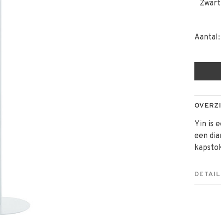
Zwart
Aantal:
OVERZ
Yin is 
een dia
kapsto
DETAIL