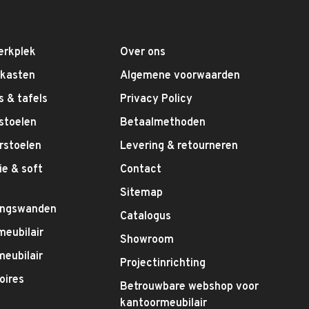
erkplek
Over ons
fkasten
Algemene voorwaarden
 & tafels
Privacy Policy
stoelen
Betaalmethoden
rstoelen
Levering & retourneren
e & soft
Contact
g
Sitemap
ingswanden
Catalogus
meubilair
Showroom
eubilair
Projectinrichting
oires
Betrouwbare webshop voor
kantoormeubilair