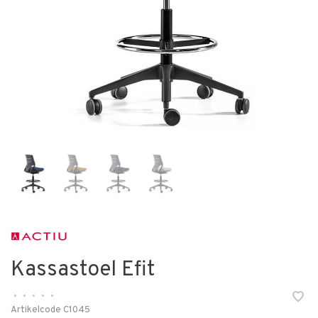
Kassastoel Efit
•
•
•
•
•
Artikelcode
C1045