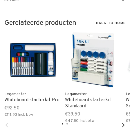
DETAILS
Gerelateerde producten
BACK TO HOME
Legamaster
Legamaster
Le
Whiteboard starterkit Pro
Whiteboard starterkit
W
Standaard
S
€92,50
€39,50
€
€111,93
Incl. btw
€47,80
Incl. btw
€