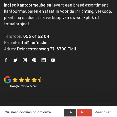
Inofec kantoormeubelen
levert een breed assortiment
kantoormeubelen en staat in voor de inrichting, verkoop,
plaatsing en dienst na verkoop van uw werkplek of
totaalproject.
Telefoon:
056 61 52 04
E-mail:
info@inofec.be
Adres:
Deinsesteenweg 77, 8700 Tielt
© Copyright 2026 Inofec
JA
NEE
Wij slaan cookies op om onze
Meer over
Kantoormeubelen