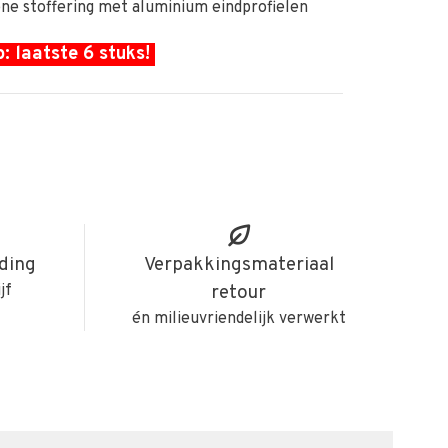
ne stoffering met aluminium eindprofielen
: laatste 6 stuks!
iding
Verpakkingsmateriaal
jf
retour
én milieuvriendelijk verwerkt