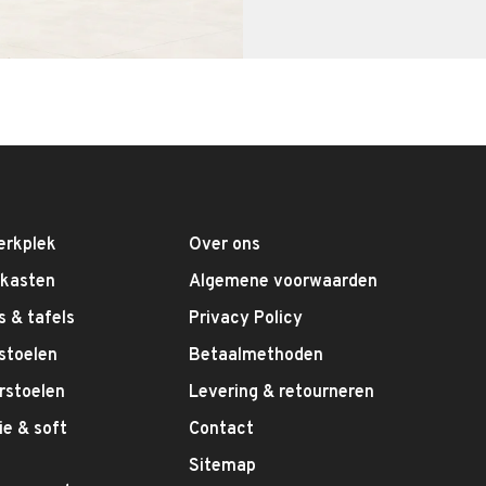
erkplek
Over ons
fkasten
Algemene voorwaarden
 & tafels
Privacy Policy
stoelen
Betaalmethoden
rstoelen
Levering & retourneren
e & soft
Contact
g
Sitemap