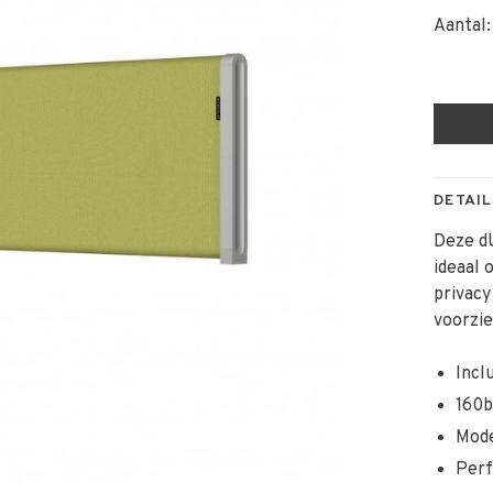
Aantal:
DETAIL
Deze d
ideaal 
privac
voorzie
Incl
160b
Mode
Perf