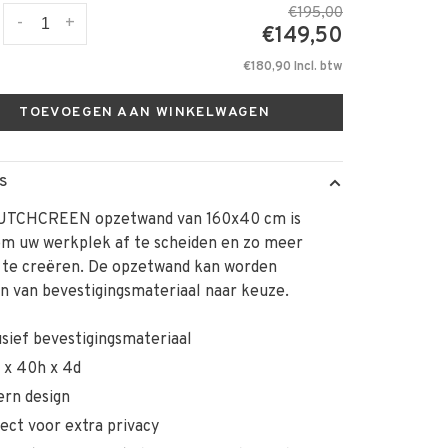
€195,00
-
+
€149,50
€180,90 Incl. btw
TOEVOEGEN AAN WINKELWAGEN
S
UTCHCREEN opzetwand van 160x40 cm is
om uw werkplek af te scheiden en zo meer
y te creëren. De opzetwand kan worden
n van bevestigingsmateriaal naar keuze.
usief bevestigingsmateriaal
 x 40h x 4d
rn design
ect voor extra privacy