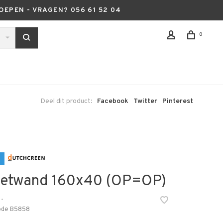
OEPEN - VRAGEN? 056 61 52 04
0
Deel dit product:
Facebook
Twitter
Pinterest
etwand 160x40 (OP=OP)
•
ode
B5858