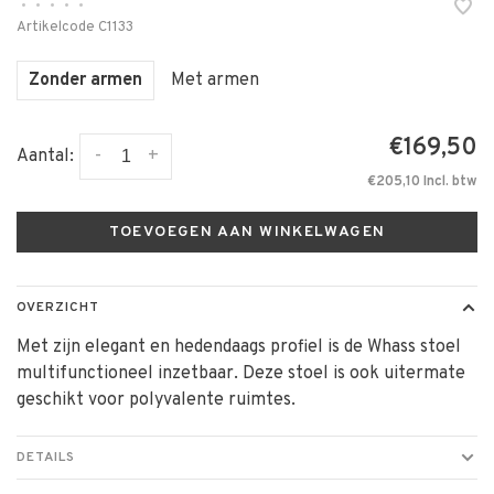
•
•
•
•
•
Artikelcode
C1133
Zonder armen
Met armen
€169,50
-
+
Aantal:
€205,10 Incl. btw
TOEVOEGEN AAN WINKELWAGEN
OVERZICHT
Met zijn elegant en hedendaags profiel is de Whass stoel
multifunctioneel inzetbaar. Deze stoel is ook uitermate
geschikt voor polyvalente ruimtes.
DETAILS