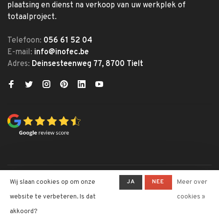
plaatsing en dienst na verkoop van uw werkplek of
totaalproject.
Telefoon:
056 61 52 04
E-mail:
info@inofec.be
Adres:
Deinsesteenweg 77, 8700 Tielt
© Copyright 2026 Inofec
JA
NEE
Wij slaan cookies op om onze
Meer over
Kantoormeubelen
website te verbeteren. Is dat
cookies »
-
Inofec Kantoormeubelen
krijgt
4,6
/
5
op een totaal van
328
akkoord?
klantbeoordelingen at
Trustpilot