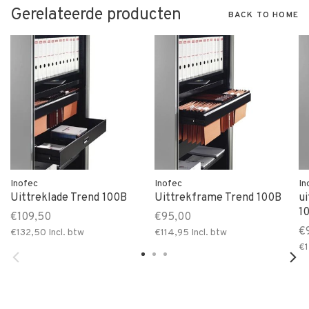
Gerelateerde producten
BACK TO HOME
Inofec
Inofec
In
Uittreklade Trend 100B
Uittrekframe Trend 100B
ui
1
€109,50
€95,00
€
€132,50
Incl. btw
€114,95
Incl. btw
€