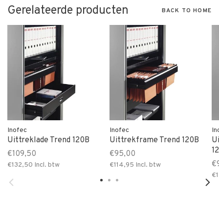
Gerelateerde producten
BACK TO HOME
Inofec
Inofec
In
Uittreklade Trend 120B
Uittrekframe Trend 120B
U
1
€109,50
€95,00
€
€132,50
Incl. btw
€114,95
Incl. btw
€