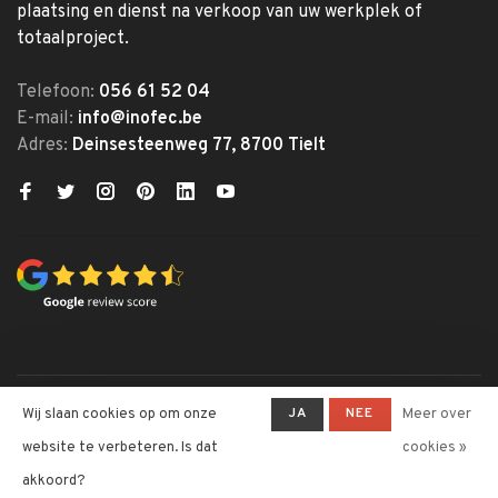
plaatsing en dienst na verkoop van uw werkplek of
totaalproject.
Telefoon:
056 61 52 04
E-mail:
info@inofec.be
Adres:
Deinsesteenweg 77, 8700 Tielt
© Copyright 2026 Inofec
JA
NEE
Wij slaan cookies op om onze
Meer over
Kantoormeubelen
website te verbeteren. Is dat
cookies »
-
Inofec Kantoormeubelen
krijgt
4,6
/
5
op een totaal van
328
akkoord?
klantbeoordelingen at
Trustpilot