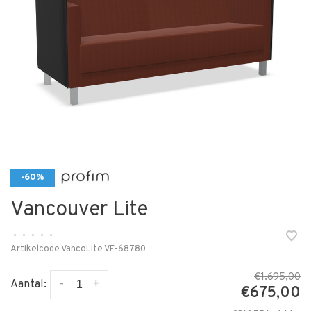
-60%
Vancouver Lite
•
•
•
•
•
Artikelcode
VancoLite VF-68780
€1.695,00
-
+
Aantal:
€675,00