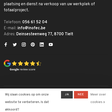
plaatsing en dienst na verkoop van uw werkplek of
totaalproject.
Telefoon:
056 61 52 04
E-mail:
info@inofec.be
Adres:
Deinsesteenweg 77, 8700 Tielt
© Copyright 2026 Inofec
JA
NEE
Wij slaan cookies op om onze
Meer over
Kantoormeubelen
website te verbeteren. Is dat
cookies »
-
Inofec Kantoormeubelen
krijgt
4,6
/
5
op een totaal van
328
akkoord?