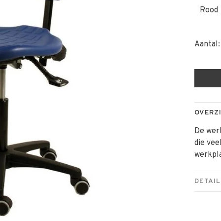
Rood
Aantal:
OVERZ
De werk
die vee
werkpla
DETAIL