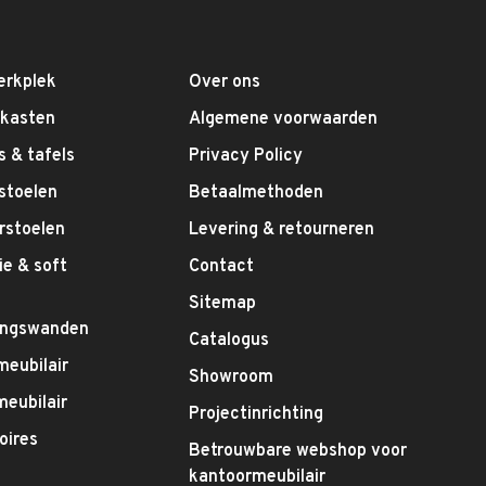
erkplek
Over ons
fkasten
Algemene voorwaarden
 & tafels
Privacy Policy
stoelen
Betaalmethoden
rstoelen
Levering & retourneren
e & soft
Contact
g
Sitemap
ingswanden
Catalogus
meubilair
Showroom
eubilair
Projectinrichting
oires
Betrouwbare webshop voor
kantoormeubilair