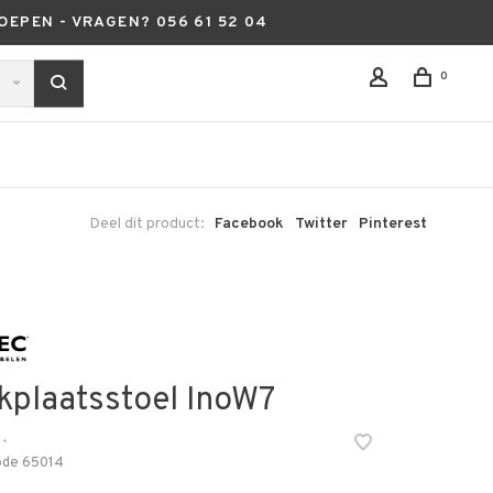
OEPEN - VRAGEN? 056 61 52 04
0
Deel dit product:
Facebook
Twitter
Pinterest
kplaatsstoel InoW7
•
ode
65014