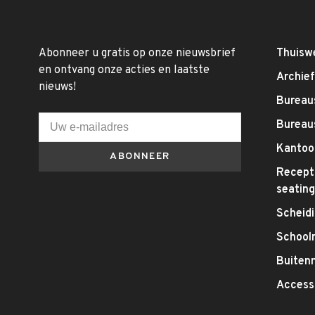
Abonneer u gratis op onze nieuwsbrief
Thuisw
en ontvang onze acties en laatste
Archie
nieuws!
Bureaus
Bureau
Kantoo
ABONNEER
Recepti
seatin
Scheid
School
Buitenm
Access