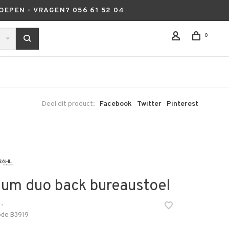
OEPEN - VRAGEN? 056 61 52 04
0
Deel dit product:
Facebook
Twitter
Pinterest
ium duo back bureaustoel
•
ode
B3919