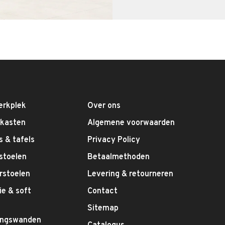
erkplek
Over ons
fkasten
Algemene voorwaarden
 & tafels
Privacy Policy
stoelen
Betaalmethoden
rstoelen
Levering & retourneren
e & soft
Contact
g
Sitemap
ingswanden