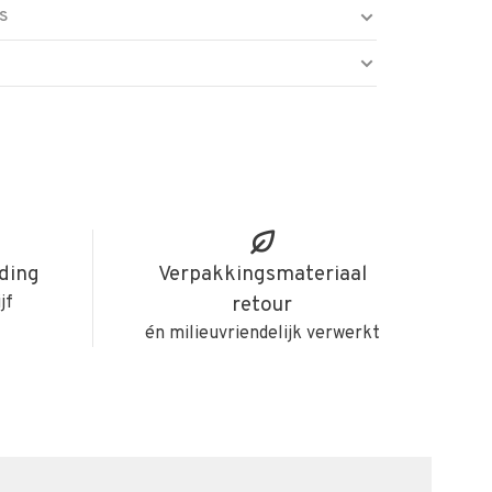
S
iding
Verpakkingsmateriaal
jf
retour
én milieuvriendelijk verwerkt