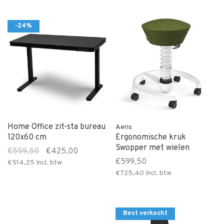
-24%
Home Office zit-sta bureau
Aeris
120x60 cm
Ergonomische kruk
Swopper met wielen
€559,50
€425,00
€599,50
€514,25
Incl. btw
€725,40
Incl. btw
Best verkocht