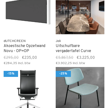
dUTCHCREEN
Joli
Akoestische Opzetwand
Uitschuifbare
Novu - OP=OP
vergadertafel Curve
€295,00
€235,00
€5.867,50
€3.225,00
€284,35
Incl. btw
€3.902,25
Incl. btw
-15%
-25%