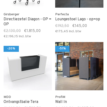
Girsberger
Perfecta
Directiezetel Diagon - OP =
Loungestoel Lago - op=op
OP
€192,50
€145,00
€2.130,00
€1.815,00
€175,45
Incl. btw
€2.196,15
Incl. btw
-20%
-51%
MDD
ProfiM
Ontvangstbalie Tera
Wall In