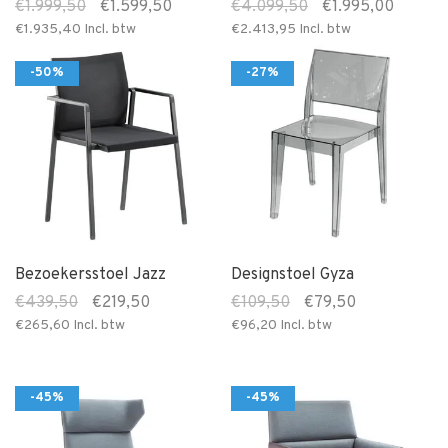
€1.999,50
€1.599,50
€4.099,50
€1.995,00
€1.935,40
Incl. btw
€2.413,95
Incl. btw
-50%
-27%
Bezoekersstoel Jazz
Designstoel Gyza
€439,50
€219,50
€109,50
€79,50
€265,60
Incl. btw
€96,20
Incl. btw
-45%
-45%