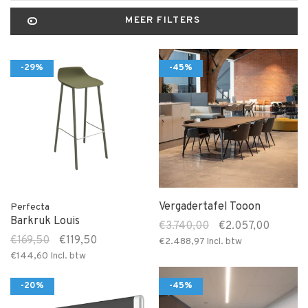
MEER FILTERS
-29%
-45%
Vergadertafel Tooon
Perfecta
Barkruk Louis
€3.740,00
€2.057,00
€169,50
€119,50
€2.488,97
Incl. btw
€144,60
Incl. btw
-20%
-45%