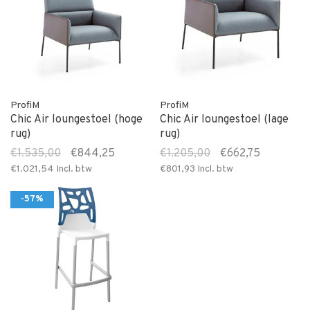
ProfiM
ProfiM
Chic Air loungestoel (hoge
Chic Air loungestoel (lage
rug)
rug)
€1.535,00
€844,25
€1.205,00
€662,75
€1.021,54
Incl. btw
€801,93
Incl. btw
-57%