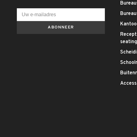
Bureaus
Bureau
Kantoo
ABONNEER
Recepti
seatin
Scheid
School
Buitenm
Access