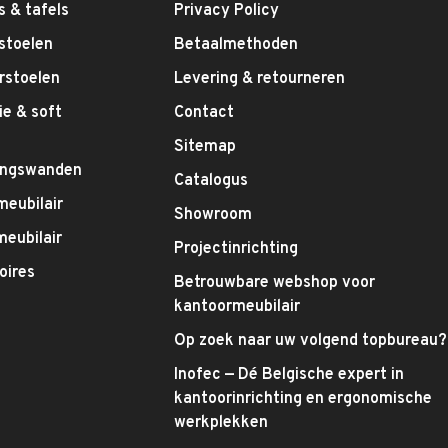
 & tafels
Privacy Policy
stoelen
Betaalmethoden
rstoelen
Levering & retourneren
e & soft
Contact
g
Sitemap
ingswanden
Catalogus
meubilair
Showroom
eubilair
Projectinrichting
oires
Betrouwbare webshop voor
kantoormeubilair
Op zoek naar uw volgend topbureau?
Inofec — Dé Belgische expert in
kantoorinrichting en ergonomische
werkplekken