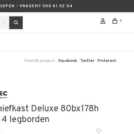
OEPEN - VRAGEN? 056 61 52 04
0
Deel dit product:
Facebook
Twitter
Pinterest
hiefkast Deluxe 80bx178h
. 4 legborden
•