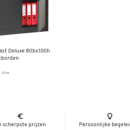
ast Deluxe 80bx100h
egborden
l. btw
 scherpste prijzen
Persoonlijke begele