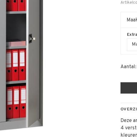
Artikelc
Maak
Extr
Ma
Aantal:
OVERZ
Deze ar
4 verst
kleuren