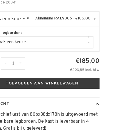
ode
20041
Aluminium RAL9006 - €185,00
 een keuze:
*
▾
a legborden:
▾
ak een keuze...
€185,00
-
+
€223,85 Incl. btw
TOEVOEGEN AAN WINKELWAGEN
ICHT
chiefkast van 80bx38dx178h is uitgevoerd met
elbare legborden. De kast is leverbaar in 4
. Gratis bij u geleverd!