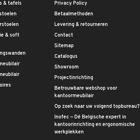
 & tafels
Privacy Policy
stoelen
Betaalmethoden
rstoelen
Levering & retourneren
e & soft
Contact
g
Sitemap
ingswanden
Catalogus
meubilair
Showroom
eubilair
Projectinrichting
oires
Betrouwbare webshop voor
kantoormeubilair
Op zoek naar uw volgend topbureau?
Inofec — Dé Belgische expert in
kantoorinrichting en ergonomische
werkplekken