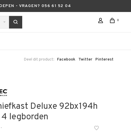
OEPEN - VRAGEN? 056 61 52 04
0
Deel dit product:
Facebook
Twitter
Pinterest
hiefkast Deluxe 92bx194h
. 4 legborden
•