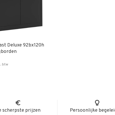
ast Deluxe 92bx120h
egborden
l. btw
 scherpste prijzen
Persoonlijke begele