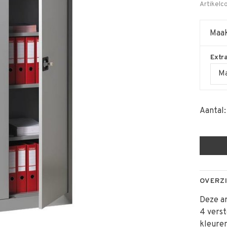
Artikelc
Maak
Extr
Ma
Aantal:
OVERZ
Deze a
4 verst
kleuren