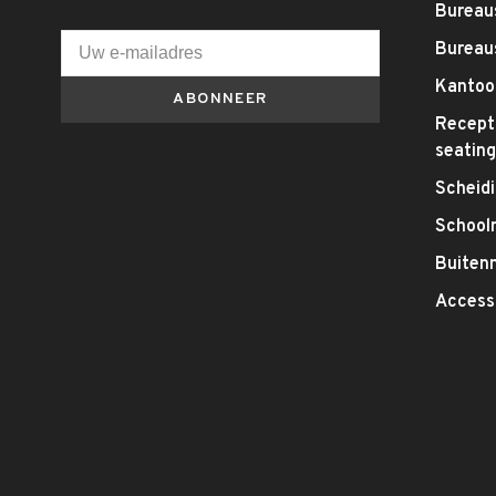
Bureaus
Bureau
Kantoo
ABONNEER
Recepti
seatin
Scheid
School
Buitenm
Access