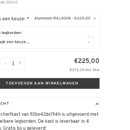
ode
20042
Aluminium RAL9006 - €225,00
 een keuze:
*
▾
a legborden:
▾
ak een keuze...
€225,00
-
+
€272,25 Incl. btw
TOEVOEGEN AAN WINKELWAGEN
ICHT
rchiefkast van 92bx42dx194h is uitgevoerd met
elbare legborden. De kast is leverbaar in 4
. Gratis bij u geleverd!